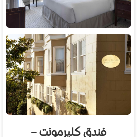
فندق كليرمونت –