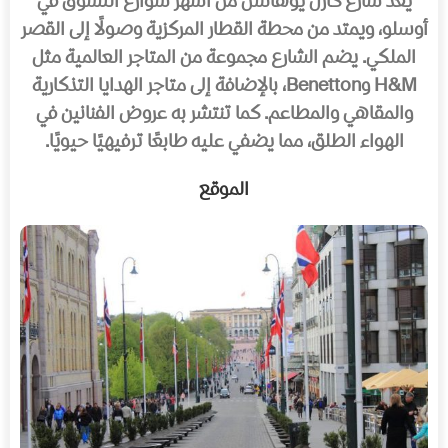
يُعد شارع كارل يوهانس من أشهر شوارع التسوق في
أوسلو، ويمتد من محطة القطار المركزية وصولًا إلى القصر
الملكي. يضم الشارع مجموعة من المتاجر العالمية مثل
H&M وBenetton، بالإضافة إلى متاجر الهدايا التذكارية
والمقاهي والمطاعم. كما تنتشر به عروض الفنانين في
الهواء الطلق، مما يضفي عليه طابعًا ترفيهيًا حيويًا.
الموقع