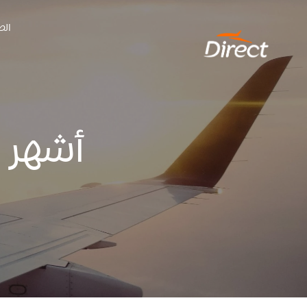
Ski
الص
t
conten
أشهر ا