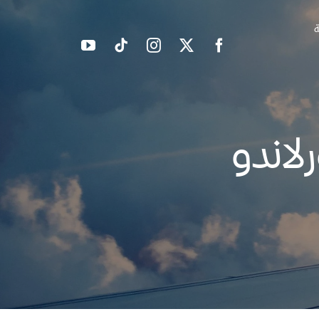
ة
لاندو