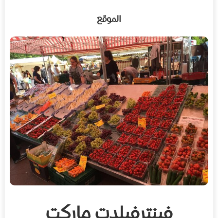
الموقع
فينترفيلدت ماركت