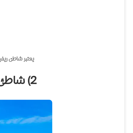
يعتبر شاطئ ريفي
2) شاطئ إيـمـيريتـينسكي (Imeretinsky Beach)