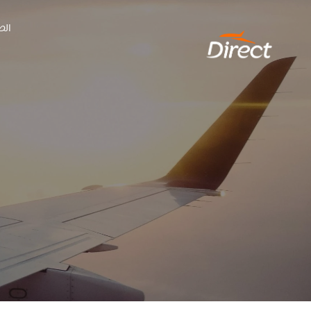
Ski
الص
t
conten