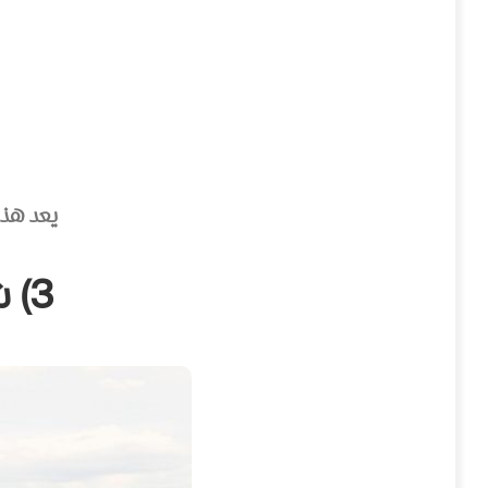
يعد هذا
3) شاطئ كامينـي (Kamenka Beach)