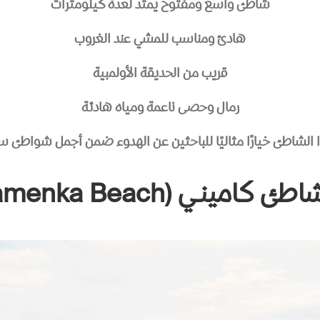
شاطئ واسع ومفتوح يمتد لعدة كيلومترات
هادئ ومناسب للمشي عند الغروب
قريب من الحديقة الأولمبية
رمال وحصى ناعمة ومياه هادئة
 الشاطئ خيارًا مثاليًا للباحثين عن الهدوء ضمن أجمل شواطئ 