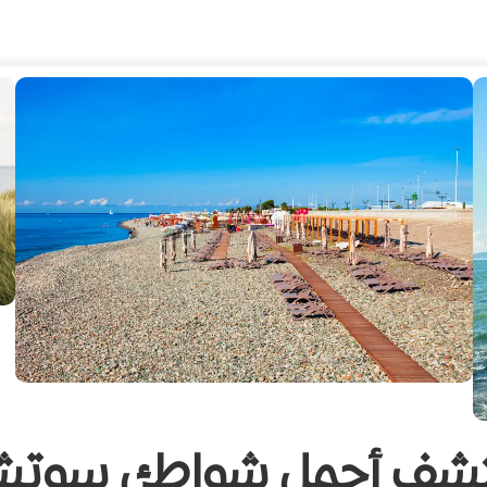
تشف أجمل شواطئ سوتش