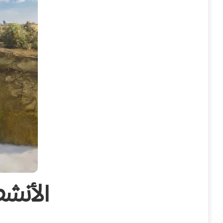
الأنشط