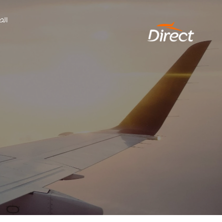
Ski
الص
t
conten