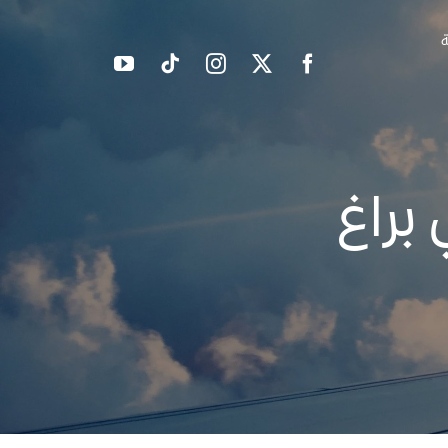
ة
براغ