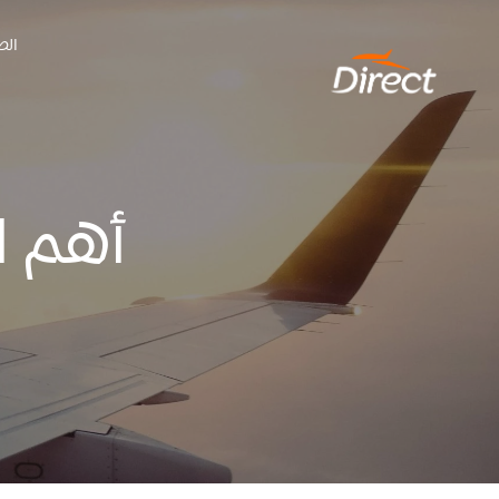
Ski
الص
t
conten
أهم ا