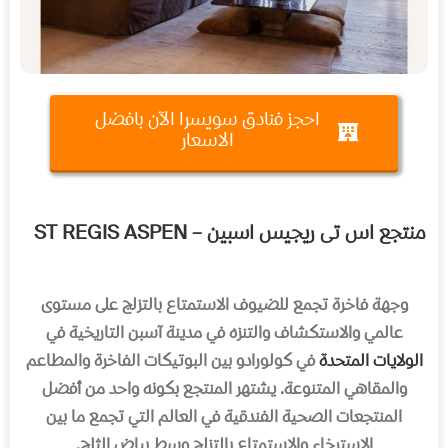
احجز فنادق سويسرا الآن بافضل
الاسعار
منتجع اس تى ريجيس اسبين – ST REGIS ASPEN
وجهة فاخرة تجمع للضيوف الاستمتاع بالتزلج على مستوى
عالمي والاستكشاف والتنزه في مدينة آسبن التاريخية في
الولايات المتحدة
في كولورادو بين البوتيكات الفاخرة والمطاعم
والمقاهي المتنوعة. يشتهر المنتجع بكونه واحد من أفضل
المنتجعات الصحية الفندقية في العالم التي تجمع ما بين
الاسترخاء والاستمتاع بالتزلج وسط بياض الثلج.