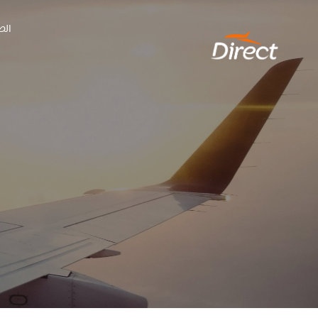
Ski
الص
t
conten