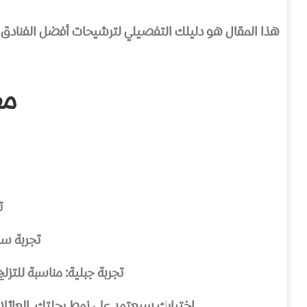
هذا المقال هو دليلك التفصيلي لترشيحات أفضل الفنادق في س
مع
ت
تجربة سا
تجربة جبلية: مناسبة للتزل
اختيارك سيعتمد على نمط رحلتك. العائلات ك