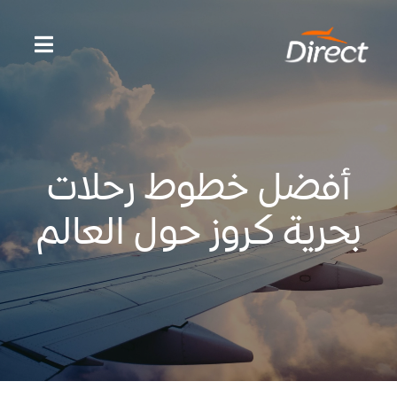
Ski
t
Toggle
conten
gation
الصفحه الرئيسية
أفضل خطوط رحلات
وجهات سياحية
بحرية كروز حول العالم
أشهر المقالات
عن المدونة
خدمات دايركت