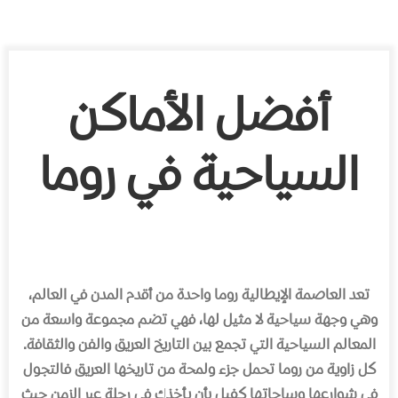
أفضل الأماكن
السياحية في روما
تعد العاصمة الإیطالیة روما واحدة من أقدم المدن في العالم،
وھي وجھة سیاحیة لا مثیل لھا، فھي تضم مجموعة
واسعة من
المعالم السیاحیة التي تجمع بین التاریخ العریق والفن والثقافة.
كل زاویة من روما تحمل جزء ولمحة من تاریخھا العریق فالتجول
في شوارعھا وساحاتھا كفیل بأن یأخذك في رحلة عبر الزمن حیث