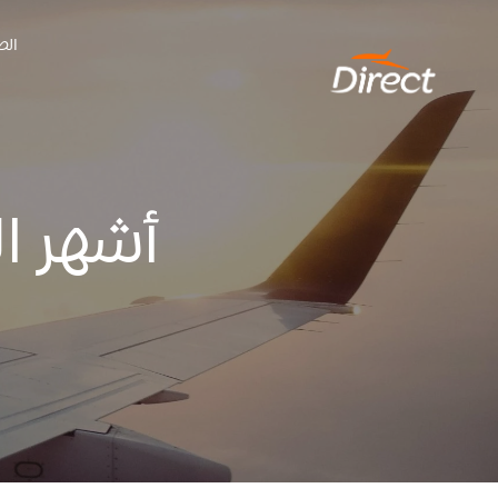
Ski
الص
t
conten
أشهر ال