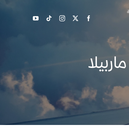
ة
اربيلا