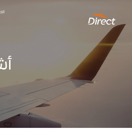
Ski
الص
t
conten
أش