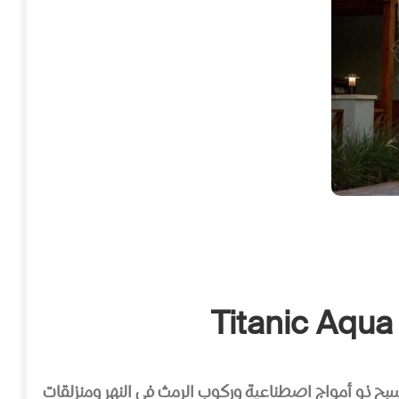
Titanic Aqua
لغردقة، ويحتوي على منتزه مائي مع مسبح ذو أمواج اصطناعية وركوب الرمث في النهر ومنزلقات