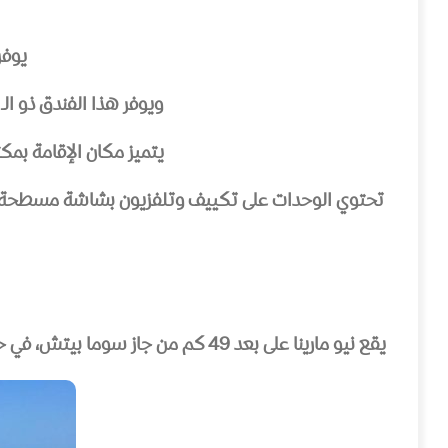
يوفر
ويوفر هذا الفندق ذو الـ 4 نجوم خدمة الواي فاي المجانية في المناطق العامة فقط، ويحتوي على حديقة وتراس
يتميز مكان الإقامة بمكتب استقبال يعمل على مد
تحتوي الوحدات على تكييف وتلفزيون بشاشة مسطحة 
يقع نيو مارينا على بعد 49 كم من جاز سوما بيتش، في حين تقع جزيرة الجفتون على بعد 46 كم. ويعتبر مطار الغردقة الدولي المطار الأقرب للفندق حيث يقع على بعد 45 كم منه.