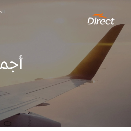
Ski
الص
t
conten
أجمل 