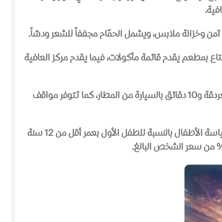
فية.
من وخزانة ملابس، ويشمل الحمّام مجففاً للشعر ودشاً.
طعم بوفيه، كما يمكن للضيوف الاستمتاع بمطعم يقدم قائمة مأكولات، فيما يقدم مركز العافية
يقع منتجع Titanic Aqua Park Resort – Families and Couples only على بعد 16 دقيقة بالسيارة من وسط مدينة الغردقة و10 دقائق بالسيارة من المطار، كما تتوفر مواقف
يجب على الضيوف تقديم نسخة من شهادة ميلاد الأطفال عند تسجيل الوصول في حالة وجود أطفال برفقتهم، وتعتبر سياسة الأطفال بالنسبة للطفل الأول بعمر أقل من 12 سنة