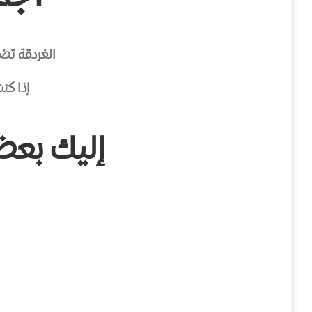
الغردقة تضم العديد 
إذا كن
إليك بعض م