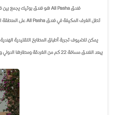
فندق Ali Pasha هو فندق بوتيك يجمع بين فن العمارة المصرية والحداثة ويطل على البحر الأحمر من مرسى Abu Tig . ويضم مسبح خارجي وساونا ومساج.
تطل الغرف المكيفة 
يمكن للضيوف تجربة أطباق المطابخ التقليدية الهندية في مطعم Tandoor الهندي، ويمكنهم اكتشاف أماكن مختلفة لتناول الطعام الواقعة بالقر