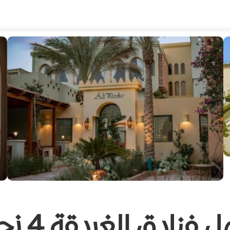
 فنادق الغردقة 4 نجوم