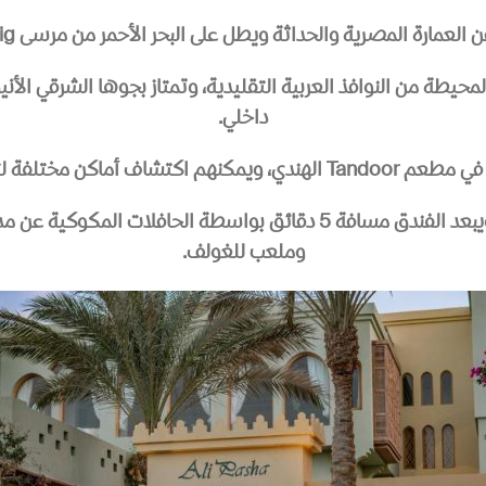
في فندق Ali Pasha على المنطقة المحيطة من النوافذ العربية التقليدية، وتمتاز بج
داخلي.
ب من واجهة الجونة المائية.
يبعد الفندق مسافة 22 كم من الغردقة ومطارها الدولي ويبعد الفندق مسافة
وملعب للغولف.