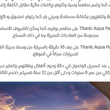
، كما يضم مطعماً وسبا، وتتوفر رياضات مائية مقابل تكلفة إضا
ة وتلفزيون بشاشة مسطحة وميني بار، كما يتوفر صندوق ودائع آ
يحتوي منتجع Titanic Aqua Park Resort – Families and Couples only على م
مجموعة من العلاجات المميزة بما في ذلك المساج.
للسيارات مجاناً في الموقع.
سيتم خصم 50% من سعر الشخص البالغ.